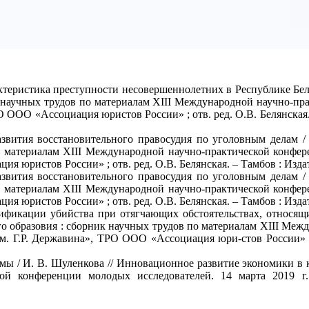
актеристика преступности несовершеннолетних в Республике Бел
 научных трудов по материалам XIII Международной научно-прак
 ООО «Ассоциация юристов России» ; отв. ред. О.В. Белянская.
звития восстановительного правосудия по уголовным делам / 
о материалам XIII Международной научно-практической конфер
ия юристов России» ; отв. ред. О.В. Белянская. – Тамбов : Изда
звития восстановительного правосудия по уголовным делам / 
о материалам XIII Международной научно-практической конфер
ия юристов России» ; отв. ред. О.В. Белянская. – Тамбов : Изда
фикации убийства при отягчающих обстоятельствах, относящи
го образовия : сборник научных трудов по материалам XIII Меж
им. Г.Р. Державина», ТРО ООО «Ассоциация юри-стов России» ;
емы / И. В. Шуленкова // Инновационное развитие экономики в
кой конференции молодых исследователей. 14 марта 2019 