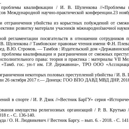
.
 проблемы квалификации / И. В. Шуленкова //«Проблемы п
зисов Международной научно-практической конференции.23 нояб
и отграничения убийства из корыстных побуждений от смежн
ективи розвитку матеріали учасників міжнародноїзаочної науково
ной регламентации посягательств в отношении сотрудников п
 В. Шуленкова // Тамбовские правовые чтения имени Ф.Н. Плев
в. ред. В.Ю. Стромов. — Тамбов : Издательский дом «Державински
: проблемы квалификации и разграничения от смежных преступ
исполнительного права: теория и практика : материалы VII М
«Тамб. гос. ун-т им. Г.Р. Державина», ТРО ООО «Ассоциация
зграничения некоторых половых преступлений убийства / И. В. 
ции 26 октября 2017 г.— Донецк: ГОО ВПО ДАВД МВД ДНР, 2018
ений в спорте / И. Р. Дзик //«Вестник БарГУ» серия «Историч
ования имущества религиозных организаций / Р. В. Крутько /
8 г. - С. 136-140.
/ О. Н. Людвикевич // Вестник Баргу. – вып. 6. - 2018. - С. 141