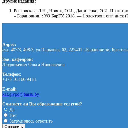
Другие издания:
Ревковская, Л.Н., Новик, О.И., Даниленко, Э.И. Практич
– Барановичи : УО БарГУ, 2018. — 1 электрон. опт. диск
Адрес:
ауд. 407/3, 408/3, ул.Парковая, 62, 225401 г.Барановичи, Брестск
Зав. кафедрой:
Людвикевич Ольга Николаевна
Телефон:
+375 163 66 94 81
E-mail:
kaf.giypd@barsu.by
Считаете ли Вы образование услугой?
Да
Нет
Затрудняюсь ответить