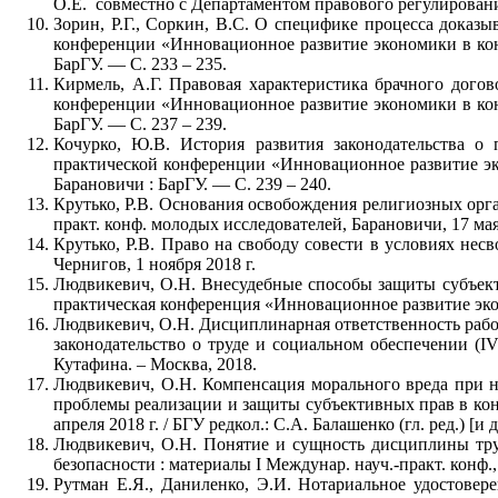
О.Е. совместно с Департаментом правового регулировани
Зорин, Р.Г., Соркин, В.С. О специфике процесса доказы
конференции «Инновационное развитие экономики в конт
БарГУ. — С. 233 – 235.
Кирмель, А.Г. Правовая характеристика брачного догов
конференции «Инновационное развитие экономики в конт
БарГУ. — С. 237 – 239.
Кочурко, Ю.В. История развития законодательства о
практической конференции «Инновационное развитие эко
Барановичи : БарГУ. — С. 239 – 240.
Крутько, Р.В. Основания освобождения религиозных орган
практ. конф. молодых исследователей, Барановичи, 17 мая 
Крутько, Р.В. Право на свободу совести в условиях несв
Чернигов, 1 ноября 2018 г.
Людвикевич, О.Н. Внесудебные способы защиты субъект
практическая конференция «Инновационное развитие экон
Людвикевич, О.Н. Дисциплинарная ответственность работ
законодательство о труде и социальном обеспечении (I
Кутафина. – Москва, 2018.
Людвикевич, О.Н. Компенсация морального вреда при н
проблемы реализации и защиты субъективных прав в конт
апреля 2018 г. / БГУ редкол.: С.А. Балашенко (гл. ред.) [и 
Людвикевич, О.Н. Понятие и сущность дисциплины тру
безопасности : материалы I Междунар. науч.-практ. конф., Б
Рутман Е.Я., Даниленко, Э.И. Нотариальное удостовер