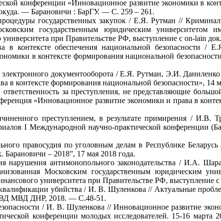
еской конференции «Инновационное развитие экономики в конт
окуда. — Барановичи : БарГУ. — С. 259 – 261.
роцедуры государственных закупок / Е.Я. Рутман // Криминал
Московским государственным юридическим университетом и
университета при Правительстве РФ, выступление с on-lain док
ва в контексте обеспечения национальной безопасности / Е
омики в контексте формирования национальной безопасности», 1
т электронного документооборота / Е.Я. Рутман, Э.И. Даниленк
 в контексте формирования национальной безопасности», 14 ма
, ответственность за преступления, не представляющие больш
ференция «Инновационное развитие экономики и права в контек
чиненного преступлением, в результате примирения / И.В. Т
иалов I Международной научно-практической конференции (Бара
ьного правосудия по уголовным делам в Республике Беларусь 
Барановичи – 2018”, 17 мая 2018 года.
 нарушения антимонопольного законодательства / И.А. Шарап
ганизованная Московским государственным юридическим уни
нансового университета при Правительстве РФ, выступление с o
квалификации убийства / И. В. Шуленкова // Актуальные пробл
ВД МВД ДНР, 2018. — С.48-51.
езопасности / И. В. Шуленкова // Инновационное развитие эко
ической конференции молодых исследователей. 15-16 марта 20