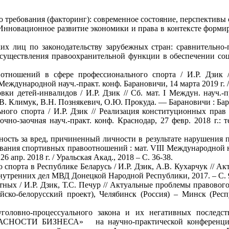
 требования (факторинг): современное состояние, перспективы
Инновационное развитие экономи­ки и права в контексте формир
их лиц по законодательству зарубежных стран: сравнительно-
уществления правоохранительной функции в обеспечении соци
 отношений в сфере профессионального спорта / И.Р. Дзик 
еждународной науч.-практ. конф. Барановичи, 14 марта 2019 г. 
вки детей-инвалидов / И.Р. Дзик // Сб. мат. I Междун. науч.
В. Климук, В.Н. Познякевич, О.Ю. Прокуда. — Барановичи : БарГ
ьного спорта / И.Р. Дзик // Реализация конституционных пра
чно-заочная науч.-практ. конф. Краснодар, 27 февр. 2018 г.:
нность за вред, причиненный личности в результате нарушения 
вания спортивных правоотношений : мат. VIII Международной на
6 апр. 2018 г. / Уральская Акад., 2018 – С. 36-38.
го спорта в Республике Беларусь / И.Р. Дзик, А.В. Кухарчук // 
 внутренних дел МВД Донецкой Народной Республики, 2017. – С. 9
отных / И.Р. Дзик, Т.С. Печур // Актуальные проблемы правово
ско-белорусский проект), Челябинск (Россия) – Минск (Респу
уголовно-процессуального закона и их негативных последс
И БИЗНЕСА» на научно-практической конференции, п