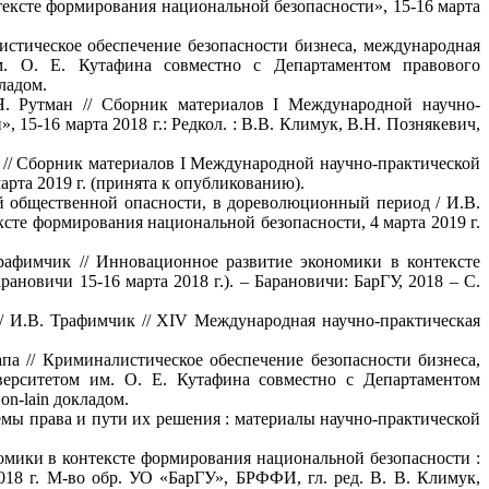
ексте формирования национальной безопасности», 15-16 марта
истическое обеспечение безопасности бизнеса, международная
м. О. Е. Кутафина совместно с Департаментом правового
ладом.
.Я. Рутман // Сборник материалов I Международной научно-
5-16 марта 2018 г.: Редкол. : В.В. Климук, В.Н. Познякевич,
о // Сборник материалов I Международной научно-практической
рта 2019 г. (принята к опубликованию).
ой общественной опасности, в дореволюционный период / И.В.
сте формирования национальной безопасности, 4 марта 2019 г.
рафимчик // Инновационное развитие экономики в контексте
новичи 15-16 марта 2018 г.). – Барановичи: БарГУ, 2018 – С.
/ И.В. Трафимчик // XIV Международная научно-практическая
а // Криминалистическое обеспечение безопасности бизнеса,
верситетом им. О. Е. Кутафина совместно с Департаментом
n-lain докладом.
емы права и пути их решения : материалы научно-практической
номики в контексте формирования национальной безопасности :
18 г. М-во обр. УО «БарГУ», БРФФИ, гл. ред. В. В. Климук,