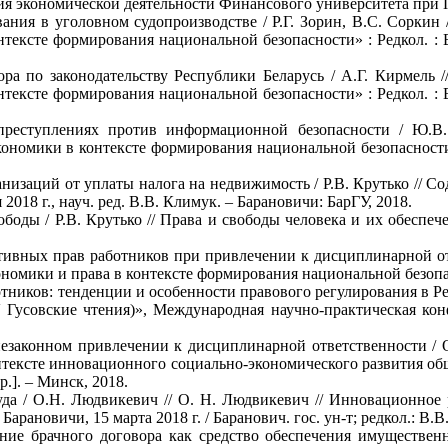
я экономической деятельности Финансового университета при П
вания в уголовном судопроизводстве / Р.Г. Зорин, В.С. Сорки
ексте формирования национальной безопасности» : Редкол. : 
ора по законодательству Республики Беларусь / А.Г. Кирмель
ексте формирования национальной безопасности» : Редкол. : 
 преступлениях против информационной безопасности / Ю.В
номики в контексте формирования национальной безопасности»
изаций от уплаты налога на недвижимость / Р.В. Крутько // Сод
2018 г., науч. ред. В.В. Климук. – Барановичи: БарГУ, 2018.
ободы / Р.В. Крутько // Права и свободы человека и их обеспече
ивных прав работников при привлечении к дисциплинарной отв
омики и права в контексте формирования национальной безопас
ников: тенденции и особенности правового регулирования в Ре
V Гусовские чтения)», Международная научно-практическая кон
езаконном привлечении к дисциплинарной ответственности / О
ексте инновационного социально-экономического развития обще
др.]. – Минск, 2018.
да / О.Н. Людвикевич // О. Н. Людвикевич // Инновационное
арановичи, 15 марта 2018 г. / Баранович. гос. ун-т; редкол.: В.В. 
ение брачного договора как средство обеспечения имуществен