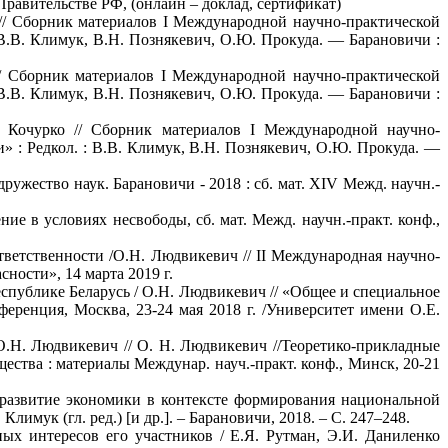
равительстве РФ, (онлайн – доклад, сертификат)
н // Сборник материалов I Международной научно-практической
В.В. Климук, В.Н. Познякевич, О.Ю. Прокуда. — Барановичи :
 // Сборник материалов I Международной научно-практической
В.В. Климук, В.Н. Познякевич, О.Ю. Прокуда. — Барановичи :
. Кочурко // Сборник материалов I Международной научно-
 : Редкол. : В.В. Климук, В.Н. Познякевич, О.Ю. Прокуда. —
ружество наук. Барановичи - 2018 : сб. мат. XIV Межд. научн.-
ние в условиях несвободы, сб. мат. Межд. научн.-практ. конф.,
етственности /О.Н. Людвикевич // II Международная научно-
ности», 14 марта 2019 г.
спублике Беларусь / О.Н. Людвикевич // «Общее и специальное
ференция, Москва, 23-24 мая 2018 г. /Университет имени О.Е.
.Н. Людвикевич // О. Н. Людвикевич //Теоретико-прикладные
ства : материалы Междунар. науч.-практ. конф., Минск, 20-21
 развитие экономики в контексте формирования национальной
Климук (гл. ред.) [и др.]. – Барановичи, 2018. – С. 247–248.
ных интересов его участников / Е.Я. Рутман, Э.И. Даниленко