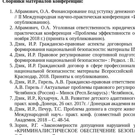
Сборники материалов конференций:
Абрамович, О.А. Финансирование под уступку денежного
// II Международная научно-практическая конференция «
опубликованию).
Абрамович, О.А. Уголовная ответственность юридическ
практическая конференция «Проблемы эффективности ос
ноября 2018 г.) (принята к опубликованию).
Дзик, И.Р. Гражданско-правовые аспекты договорных
формирования национальной безопасности: материалы IIМ
Дзик, И.Р. Правовое регулирование спортивной подгото
формирования национальной безопасности» : Редкол. : В.
Дзик, И.Р. Гражданский договор в сфере профессионал
национальной безопасности: материалы Всероссийской о
Краснодар, 2018. Приняты к опубликованию.
Дзик, И.Р., Гирель, А.В. Гражданско-правовая ответстве
А.В. Гирель // Актуальные проблемы правового регулиро
Челябинск (Россия) – Минск (Респ.Беларусь) : Челябинск, 2
Дзик, И.Р., Кухарчук, А.В. Развитие детского адаптивно
практ. конф.,Донецк, 26 окт. 2017г. / Донецкая академия
Дзик, И.Р., Печур, Т.С. Проблема допинга в спорте жив
Международной науч.- практ. конф. (совместный россий
Академия, 2018 – С. 48-54.
Зорин, Р.Г. «Закономерности допущения нарушений 
«КРИМИНАЛИСТИЧЕСКОЕ ОБЕСПЕЧЕНИЕ БЕЗОПАСНОСТ