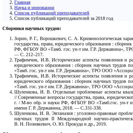
Главная
Наука и инновации
Список публикаций преподавателей
Список публикаций преподавателей за 2018 год
Сборники научных трудов:
Зорин, Р. Г., Ворошкевич, С. А. Криминологическая хар
государства, права, юридического образования : сборник
РФ, ФГБОУ ВО «Тамб. гос. ун-т им. Г.Р. Державина», ТРО
— С. 212–217.
Трафимчик, И.В. Исторические аспекты появления и ра
юридического образования : сборник научных трудов п
«Тамб. гос. ун-т им. Г.Р. Державина», ТРО ООО «Ассоциац
Трафимчик, И.В. Исторические аспекты появления и ра
юридического образования : сборник научных трудов п
«Тамб. гос. ун-т им. Г.Р. Державина», ТРО ООО «Ассоциац
Шуленкова, И. В. Отдельные проблемные аспекты квали
// Современные вопросы государства, права, юридическо
г. / М-во обр. и науки РФ, ФГБОУ ВО «Тамб.гос. ун-т 
имени Г. Р. Державина, 2018. — С.331-338.
Шуленкова, И. В. Эвтаназия : уголовно-правовые пробл
научных трудов II Международной научно-практичес
В. Н. Познякевич, О. Ю. Прокуда и др., 2019.