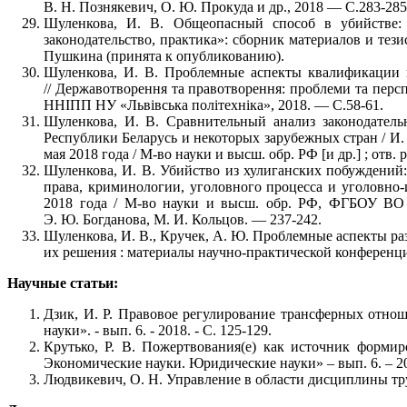
В. Н. Познякевич, О. Ю. Прокуда и др., 2018 — С.283-285
Шуленкова, И. В. Общеопасный способ в убийстве:
законодательство, практика»: сборник материалов и те
Пушкина (принята к опубликованию).
Шуленкова, И. В. Проблемные аспекты квалификации 
// Державотворення та правотворення: проблеми та персп
ННІПП НУ «Львівська політехніка», 2018. — С.58-61.
Шуленкова, И. В. Сравнительный анализ законодатель
Республики Беларусь и некоторых зарубежных стран / И.
мая 2018 года / М-во науки и высш. обр. РФ [и др.] ; от
Шуленкова, И. В. Убийство из хулиганских побуждений
права, криминологии, уголовного процесса и уголовно-
2018 года / М-во науки и высш. обр. РФ, ФГБОУ ВО 
Э. Ю. Богданова, М. И. Кольцов. — 237-242.
Шуленкова, И. В., Кручек, А. Ю. Проблемные аспекты ра
их решения : материалы научно-практической конферен
Научные статьи:
Дзик, И. Р. Правовое регулирование трансферных отнош
науки». - вып. 6. - 2018. - С. 125-129.
Крутько, Р. В. Пожертвования(е) как источник формир
Экономические науки. Юридические науки» – вып. 6. – 201
Людвикевич, О. Н. Управление в области дисциплины труда 