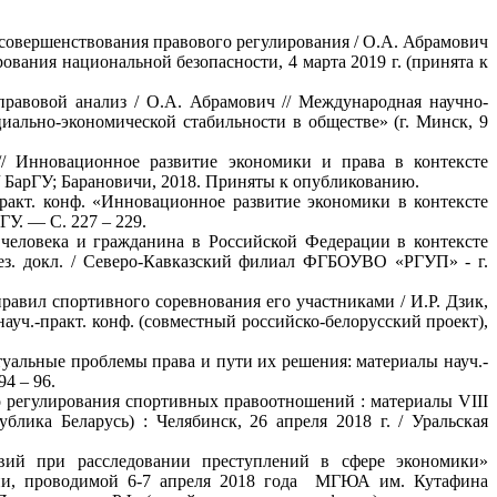
 совершенствования правового регулирования / О.А. Абрамович
ования национальной безопасности, 4 марта 2019 г. (принята к
правовой анализ / О.А. Абрамович // Международная научно-
ально-экономической стабильности в обществе» (г. Минск, 9
// Инновационное развитие экономики и права в контексте
/ БарГУ; Барановичи, 2018. Приняты к опубликованию.
-практ. конф. «Инновационное развитие экономики в контексте
У. — С. 227 – 229.
в человека и гражданина в Российской Федерации в контексте
 тез. докл. / Северо-Кавказский филиал ФГБОУВО «РГУП» - г.
правил спортивного соревнования его участниками / И.Р. Дзик,
уч.-практ. конф. (совместный российско-белорусский проект),
Актуальные проблемы права и пути их решения: материалы науч.-
4 – 96.
го регулирования спортивных правоотношений : материалы VIII
блика Беларусь) : Челябинск, 26 апреля 2018 г. / Уральская
твий при расследовании преступлений в сфере экономики»
роводимой 6-7 апреля 2018 года МГЮА им. Кутафина