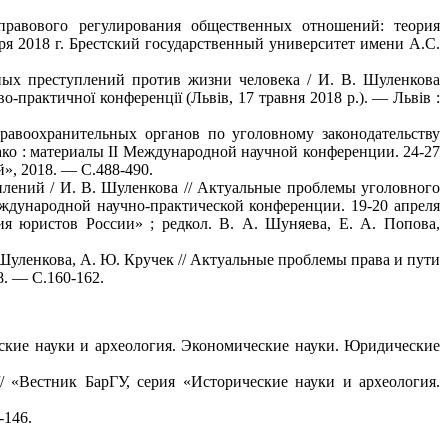
равового регулирования общественных отношений: теория
ря 2018 г. Брестский государственный университет имени А.С.
ых преступлений против жизни человека / И. В. Шуленкова
-практичної конференції (Львів, 17 травня 2018 р.). — Львів :
равоохранительных органов по уголовному законодательству
ако : материалы II Международной научной конференции. 24-27
й», 2018. — С.488-490.
лений / И. В. Шуленкова // Актуальные проблемы уголовного
еждународной научно-практической конференции. 19-20 апреля
 юристов России» ; редкол. В. А. Шуняева, Е. А. Попова,
Шуленкова, А. Ю. Кручек // Актуальные проблемы права и пути
. — С.160-162.
еские науки и археология. Экономические науки. Юридические
/ «Вестник БарГУ, серия «Исторические науки и археология.
-146.