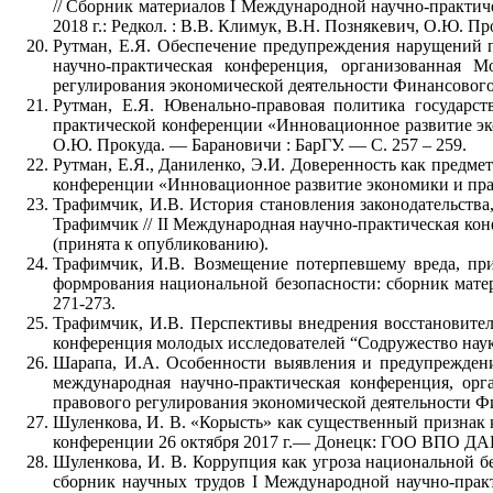
// Сборник материалов I Международной научно-практич
2018 г.: Редкол. : В.В. Климук, В.Н. Познякевич, О.Ю. Пр
Рутман, Е.Я. Обеспечение предупреждения нарущений п
научно-практическая конференция, организованная 
регулирования экономической деятельности Финансового 
Рутман, Е.Я. Ювенально-правовая политика государст
практической конференции «Инновационное развитие экон
О.Ю. Прокуда. — Барановичи : БарГУ. — С. 257 – 259.
Рутман, Е.Я., Даниленко, Э.И. Доверенность как предме
конференции «Инновационное развитие экономики и права
Трафимчик, И.В. История становления законодательства
Трафимчик // II Международная научно-практическая кон
(принята к опубликованию).
Трафимчик, И.В. Возмещение потерпевшему вреда, при
формрования национальной безопасности: сборник матер
271-273.
Трафимчик, И.В. Перспективы внедрения восстановител
конференция молодых исследователей “Содружество наук. 
Шарапа, И.А. Особенности выявления и предупреждения
международная научно-практическая конференция, ор
правового регулирования экономической деятельности Фи
Шуленкова, И. В. «Корысть» как существенный признак 
конференции 26 октября 2017 г.— Донецк: ГОО ВПО ДА
Шуленкова, И. В. Коррупция как угроза национальной б
сборник научных трудов I Международной научно-практ