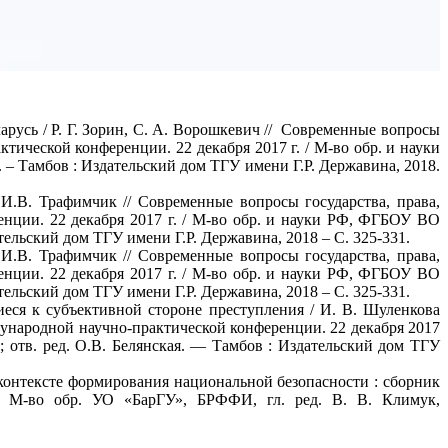
арусь / Р. Г. Зорин, С. А. Ворошкевич // Современные вопросы
тической конференции. 22 декабря 2017 г. / М-во обр. и науки
 – Тамбов : Издательский дом ТГУ имени Г.Р. Державина, 2018.
И.В. Трафимчик // Современные вопросы государства, права,
енции. 22 декабря 2017 г. / М-во обр. и науки РФ, ФГБОУ ВО
тельский дом ТГУ имени Г.Р. Державина, 2018 – С. 325-331.
И.В. Трафимчик // Современные вопросы государства, права,
енции. 22 декабря 2017 г. / М-во обр. и науки РФ, ФГБОУ ВО
тельский дом ТГУ имени Г.Р. Державина, 2018 – С. 325-331.
еся к субъективной стороне преступления / И. В. Шуленкова
дународной научно-практической конференции. 22 декабря 2017
 отв. ред. О.В. Белянская. — Тамбов : Издательский дом ТГУ
 контексте формирования национальной безопасности : сборник
г. М-во обр. УО «БарГУ», БРФФИ, гл. ред. В. В. Климук,