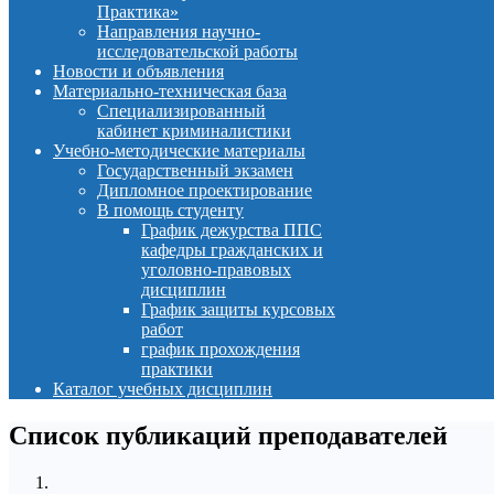
Практика»
Направления научно-
исследовательской работы
Новости и объявления
Материально-техническая база
Специализированный
кабинет криминалистики
Учебно-методические материалы
Государственный экзамен
Дипломное проектирование
В помощь студенту
График дежурства ППС
кафедры гражданских и
уголовно-правовых
дисциплин
График защиты курсовых
работ
график прохождения
практики
Каталог учебных дисциплин
Список публикаций преподавателей