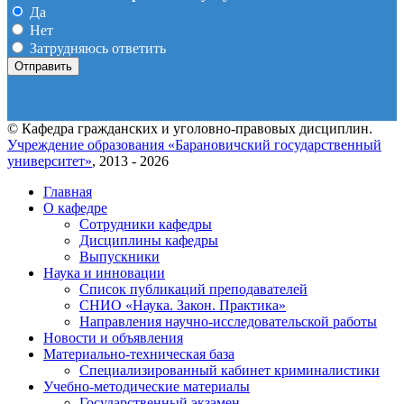
Да
Нет
Затрудняюсь ответить
© Кафедра гражданских и уголовно-правовых дисциплин.
Учреждение образования «Барановичский государственный
университет»
, 2013 - 2026
Главная
О кафедре
Сотрудники кафедры
Дисциплины кафедры
Выпускники
Наука и инновации
Список публикаций преподавателей
СНИО «Наука. Закон. Практика»
Направления научно-исследовательской работы
Новости и объявления
Материально-техническая база
Специализированный кабинет криминалистики
Учебно-методические материалы
Государственный экзамен