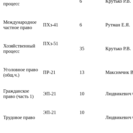
6
Крутько Р.В.
процесс
Международное
ПХз-41
6
Рутман Е.Я.
частное право
ПХз-51
Хозяйственный
35
Крутько Р.В.
процесс
Уголовное право
ПР-21
13
Максимчик В
(общ.ч.)
Гражданское
ЭП-21
10
Людвикевич 
право (часть 1)
ЭП-21
10
Трудовое право
Людвикевич 