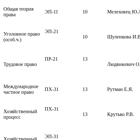
Общая теория
ЭП-11
10
Мелеховец Ю.
права
ЭП-21
Уголовное право
10
Шуленкова И.В
(особ.ч.)
ПР-21
13
Трудовое право
Людвикевич О
Международное
ПХ-31
13
Рутман Е.Я.
частное право
ПХ-31
Хозяйственный
13
Крутько Р.В.
процесс
ЭП-31
Хозяйственный