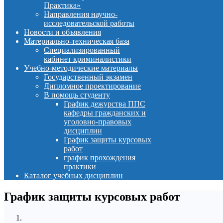
Практика»
Направления научно-
исследовательской работы
Новости и объявления
Материально-техническая база
Специализированный
кабинет криминалистики
Учебно-методические материалы
Государственный экзамен
Дипломное проектирование
В помощь студенту
График дежурства ППС
кафедры гражданских и
уголовно-правовых
дисциплин
График защиты курсовых
работ
график прохождения
практики
Каталог учебных дисциплин
График защиты курсовых работ