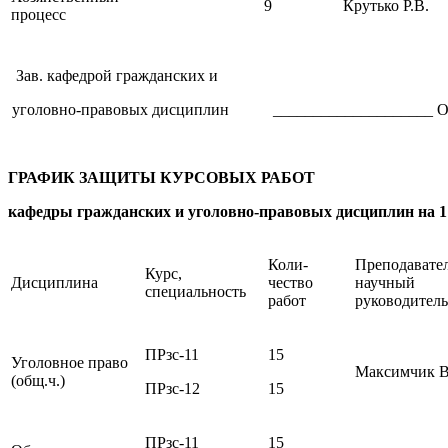
9
Крутько Р.В.
процесс
Зав. кафедрой гражданских и
уголовно-правовых дисциплин ____________________ О.
ГРАФИК ЗАЩИТЫ КУРСОВЫХ РАБОТ
кафедры гражданских и уголовно-правовых дисциплин на 1 с
Коли-
Преподавател
Курс,
Дисциплина
чество
научный
специальность
работ
руководитель
ПРзс-11
15
Уголовное право
Максимчик В
(общ.ч.)
ПРзс-12
15
ПРзс-11
15