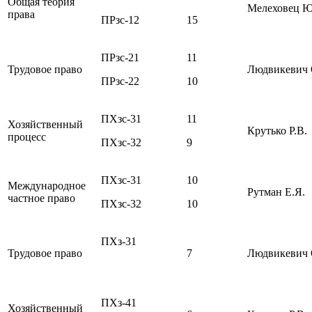
Общая теория
Мелеховец Ю
права
ПРзс-12
15
ПРзс-21
11
Трудовое право
Людвикевич 
ПРзс-22
10
ПХзс-31
11
Хозяйственный
Крутько Р.В.
процесс
ПХзс-32
9
ПХзс-31
10
Международное
Рутман Е.Я.
частное право
ПХзс-32
10
ПХз-31
Трудовое право
7
Людвикевич 
ПХз-41
Хозяйственный