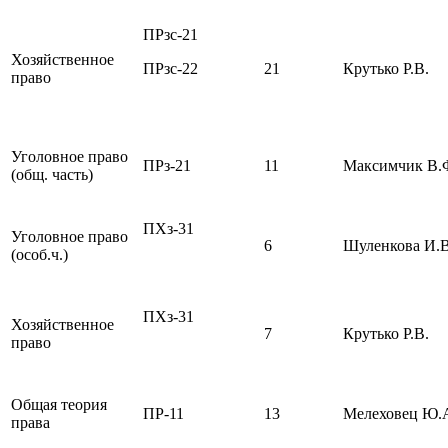
ПРзс-21
Хозяйственное
ПРзс-22
21
Крутько Р.В.
право
Уголовное право
ПРз-21
11
Максимчик В.
(общ. часть)
ПХз-31
Уголовное право
6
Шуленкова И.В
(особ.ч.)
ПХз-31
Хозяйственное
7
Крутько Р.В.
право
Общая теория
ПР-11
13
Мелеховец Ю.
права