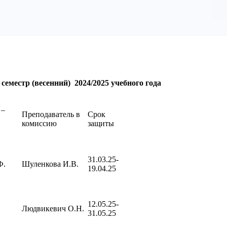
еместр (весенний) 2024/2025 учебного года
 –
Преподаватель в
Срок
комиссию
защиты
31.03.25-
Ф.
Шуленкова И.В.
19.04.25
12.05.25-
Людвикевич О.Н.
31.05.25