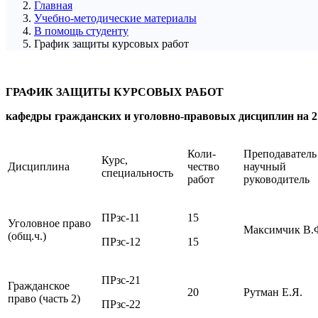
Главная
Учебно-методические материалы
В помощь студенту
График защиты курсовых работ
ГРАФИК ЗАЩИТЫ КУРСОВЫХ РАБОТ
кафедры гражданских и уголовно-правовых дисциплин на 2 с
Коли-
Преподаватель
Курс,
Дисциплина
чество
научный
специальность
работ
руководитель
ПРзс-11
15
Уголовное право
Максимчик В.
(общ.ч.)
ПРзс-12
15
ПРзс-21
Гражданское
20
Рутман Е.Я.
право (часть 2)
ПРзс-22