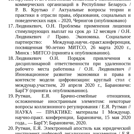
коммерческих организаций в Республике Беларусь /
Р. В. Крутько // Актуальные вопросы теории и
практики в отрасли права, образования, социальных и
поведенческих наук – 2020, Чернигов (опубликовано)
Людвикевич, О.Н. Проблемы применения лишения
стимулирующих выплат на срок до 12 месяцев / О.Н.
Людвикевич // Право. Экономика. Социальное
партнерство: Междунар.научн.-практ.конференция,
посвященная 90-летию МИТСО, 26 марта 2020 г.,
Минск : МИТСО (принята к опубликованию).
Людвикевич О.Н. Порядок привлечения к
дисциплинарной ответственности при удаленности
рабочего места работника / О.Н. Людвикевич //
Инновационное развитие экономики и права в
контексте модели цифровизации: круглый стол с
междунар.участием, 20 апреля 2020 г., Барановичи:
БарГУ (принята к опубликованию).
Рутман, Е.Я. Брачно-семейные отношения,
осложненные иностранным элементом: некоторые
вопросы коллизионного регулирования / Е.Я. Рутман //
НАУКА — ПРАКТИКЕ: материалы I Междунар.
научно-практ. конференции, Барановичи, 15 мая 2020
года., — БарГУ; Барановичи, 2020.
Рутман, Е.Я. Электронный апостиль как юридический
инструмент цифровой легализации документов / Е.Я.