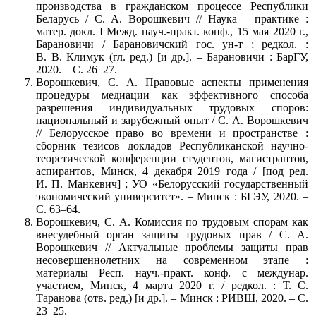
производства в гражданском процессе Республики
Беларусь / С. А. Ворошкевич // Наука – практике :
матер. докл. I Межд. науч.-практ. конф., 15 мая 2020 г.,
Барановичи / Барановичский гос. ун-т ; редкол. :
В. В. Климук (гл. ред.) [и др.]. – Барановичи : БарГУ,
2020. – С. 26–27.
Ворошкевич, С. А. Правовые аспекты применения
процедуры медиации как эффективного способа
разрешения индивидуальных трудовых споров:
национальный и зарубежный опыт / С. А. Ворошкевич
// Белорусское право во времени и пространстве :
сборник тезисов докладов Республиканской научно-
теоретической конференции студентов, магистрантов,
аспирантов, Минск, 4 декабря 2019 года / [под ред.
И. П. Манкевич] ; УО «Белорусский государственный
экономический университет». – Минск : БГЭУ, 2020. –
С. 63–64.
Ворошкевич, С. А. Комиссия по трудовым спорам как
внесудебный орган защиты трудовых прав / С. А.
Ворошкевич // Актуальные проблемы защиты прав
несовершеннолетних на современном этапе :
материалы Респ. науч.-практ. конф. с междунар.
участием, Минск, 4 марта 2020 г. / редкол. : Т. С.
Таранова (отв. ред.) [и др.]. – Минск : РИВШ, 2020. – С.
23–25.