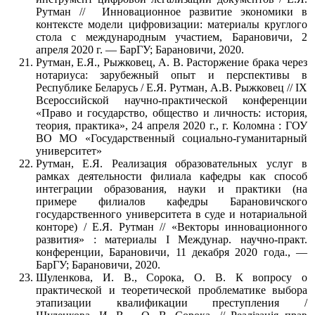
Рутман // Инновационное развитие экономики в
контексте модели цифровизации: материалы круглого
стола с международным участием, Барановичи, 2
апреля 2020 г. — БарГУ; Барановичи, 2020.
Рутман, Е.Я., Рыжковец, А. В. Расторжение брака через
нотариуса: зарубежный опыт и перспективы в
Республике Беларусь / Е.Я. Рутман, А.В. Рыжковец // IX
Всероссийской научно-практической конференции
«Право и государство, общество и личность: история,
теория, практика», 24 апреля 2020 г., г. Коломна : ГОУ
ВО МО «Государственный социально-гуманитарный
университет»
Рутман, Е.Я. Реализация образовательных услуг в
рамках деятельности филиала кафедры как способ
интеграции образования, науки и практики (на
примере филиалов кафедры Барановичского
государственного университета в суде и нотариальной
конторе) / Е.Я. Рутман // «Векторы инновационного
развития» : материалы I Междунар. научно-практ.
конференции, Барановичи, 11 декабря 2020 года., —
БарГУ; Барановичи, 2020.
Шуленкова, И. В., Сорока, О. В. К вопросу о
практической и теоретической проблематике выбора
этапизации квалификации преступления /