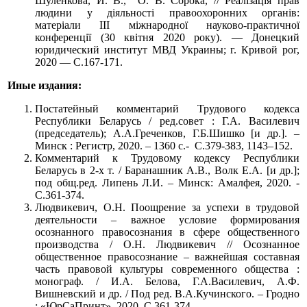
Шуленкова, И. В., О. В. Сорока, // Реалізація прав
людини у діяльності правоохоронних органів:
матеріали ІІІ міжнародної науково-практичної
конференції (30 квітня 2020 року). — Донецкий
юридический институт МВД Украины; г. Кривой рог,
2020 — С.167-171.
Иные издания:
Постатейный комментарий Трудового кодекса
Республики Беларусь / ред.совет : Г.А. Василевич
(председатель); А.А.Греченков, Г.Б.Шишко [и др.]. –
Минск : Регистр, 2020. – 1360 с.- С.379-383, 1143–152.
Комментарий к Трудовому кодексу Республики
Беларусь в 2-х т. / Баранашник А.В., Волк Е.А. [и др.];
под общ.ред. Липень Л.И. – Минск: Амалфея, 2020. -
С.361-374.
Людвикевич, О.Н. Поощрение за успехи в трудовой
деятельности – важное условие формирования
осознанного правосознания в сфере общественного
производства / О.Н. Людвикевич // Осознанное
общественное правосознание – важнейшая составная
часть правовой культуры современного общества :
монограф. / И.А. Белова, Г.А.Василевич, А.Ф.
Вишневский и др. / Под ред. В.А.Кучинского. – Гродно
: «ЮрСаПринт», 2020, С.361-374.