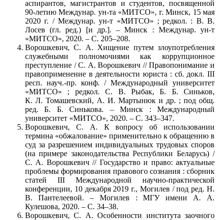
аспирантов, магистрантов и студентов, посвященной
90-летию Междунар. ун-та «МИТСО», г. Минск, 15 мая
2020 г. / Междунар. ун-т «МИТСО» ; редкол. : В. В.
Лосев (гл. ред.) [и др.]. – Минск : Междунар. ун-т
«МИТСО», 2020. – С. 205–208.
Ворошкевич, С. А. Хищение путем злоупотребления
служебными полномочиями как коррупционное
преступление / С. А. Ворошкевич // Правопонимание и
правоприменение в деятельности юриста : сб. докл. III
респ. науч.-пр. конф. / Международный университет
«МИТСО» ; редкол. С. В. Рыбак, Б. Б. Синьков,
К. Л. Томашевский, А. И. Мартынюк и др. ; под общ.
ред. Б. Б. Синькова. – Минск : Международный
университет «МИТСО», 2020. – С. 343–347.
Ворошкевич, С. А. К вопросу об использовании
термина «обжалование» применительно к обращению в
суд за разрешением индивидуальных трудовых споров
(на примере законодательства Республики Беларусь) /
С. А. Ворошкевич // Государство и право: актуальные
проблемы формирования правового сознания : сборник
статей III Международной научно-практической
конференции, 10 декабря 2019 г., Могилев / под ред. Н.
В. Пантелеевой. – Могилев : МГУ имени А. А.
Кулешова, 2020. – С. 34–38.
Ворошкевич, С. А. Особенности института заочного