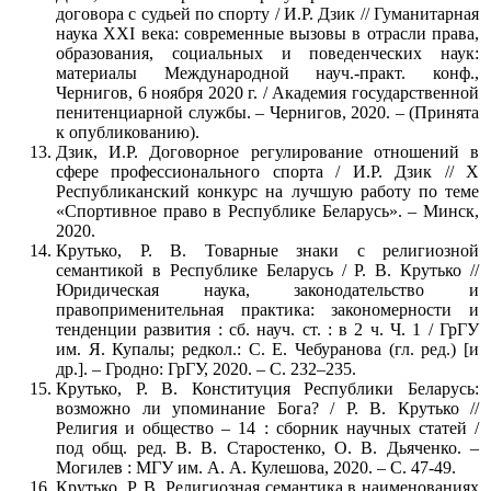
договора с судьей по спорту / И.Р. Дзик // Гуманитарная
наука XXI века: современные вызовы в отрасли права,
образования, социальных и поведенческих наук:
материалы Международной науч.-практ. конф.,
Чернигов, 6 ноября 2020 г. / Академия государственной
пенитенциарной службы. – Чернигов, 2020. – (Принята
к опубликованию).
Дзик, И.Р. Договорное регулирование отношений в
сфере профессионального спорта / И.Р. Дзик // X
Республиканский конкурс на лучшую работу по теме
«Спортивное право в Республике Беларусь». – Минск,
2020.
Крутько, Р. В. Товарные знаки с религиозной
семантикой в Республике Беларусь / Р. В. Крутько //
Юридическая наука, законодательство и
правоприменительная практика: закономерности и
тенденции развития : сб. науч. ст. : в 2 ч. Ч. 1 / ГрГУ
им. Я. Купалы; редкол.: С. Е. Чебуранова (гл. ред.) [и
др.]. – Гродно: ГрГУ, 2020. – С. 232–235.
Крутько, Р. В. Конституция Республики Беларусь:
возможно ли упоминание Бога? / Р. В. Крутько //
Религия и общество – 14 : сборник научных статей /
под общ. ред. В. В. Старостенко, О. В. Дьяченко. –
Могилев : МГУ им. А. А. Кулешова, 2020. – С. 47-49.
Крутько, Р. В. Религиозная семантика в наименованиях