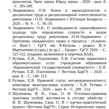
археология. Экон. науки. Юрид. науки. - 2020. - вып. 8.
- С. 185-189.
Людвикевич, О.Н. Новое в законодательстве о
дисциплине труда и дисциплинарной ответственности
работников / О.Н. Людвикевич // Юстиция Беларуси. –
2020. – № 9. – С. 56–59.
Людвикевич, О.Н. О необходимости единообразного
подхода при определении сущности и видов
дисциплины труда работников /О.Н.Людвикевич //
Проблемы гражданского права и процесса : сб.научн.
ст. Вып.5 / ГрГУ им. Я.Купалы ; редкол. И.Э.
Мартыненко (гл.ред.) [и др.]. – Гродно : ГрГУ, 2020. – С.
325-332. (издание, включенное в перечень ВАК).
Рутман, Е.Я., Платоненко, Е.И. Система маркетинга
образовательных услуг учреждения образования
«Барановичский государственный университет» / Е.Я.
Рутман, Е.И. Платоненко // Вестник БарГУ. – 2020. –
вып. 8. – С. 148- 153.
Рутман, Е.Я. Правовой статус несовершеннолетнего:
некоторые межотраслевые аспекты / Е.Я. Рутман //
Вестник БарГУ. – 2020. – вып. 8. – С. 209 - 214.
Шуленкова, И. В., Скок, О. И. Уголовно-правовая
трактовка особой жестокости в составе убийства /
И. В. Шуленкова, Скок, О. И // научно-практический
журнал «Вестник БарГУ», Серия: Исторические науки.