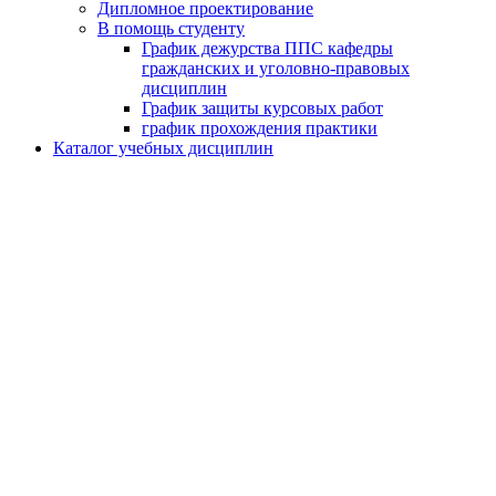
Дипломное проектирование
В помощь студенту
График дежурства ППС кафедры
гражданских и уголовно-правовых
дисциплин
График защиты курсовых работ
график прохождения практики
Каталог учебных дисциплин