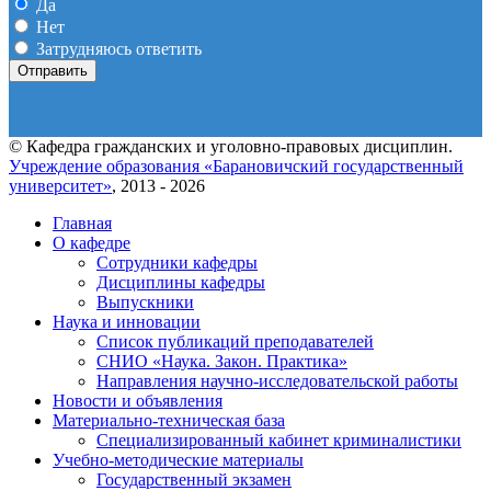
Да
Нет
Затрудняюсь ответить
© Кафедра гражданских и уголовно-правовых дисциплин.
Учреждение образования «Барановичский государственный
университет»
, 2013 - 2026
Главная
О кафедре
Сотрудники кафедры
Дисциплины кафедры
Выпускники
Наука и инновации
Список публикаций преподавателей
СНИО «Наука. Закон. Практика»
Направления научно-исследовательской работы
Новости и объявления
Материально-техническая база
Специализированный кабинет криминалистики
Учебно-методические материалы
Государственный экзамен